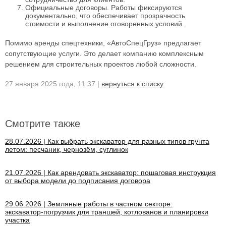
Официальные договоры. Работы фиксируются
документально, что обеспечивает прозрачность
стоимости и выполнение оговоренных условий.
Помимо аренды спецтехники, «АвтоСпецГруз» предлагает
сопутствующие услуги. Это делает компанию комплексным
решением для строительных проектов любой сложности.
27 января 2025 года, 11:37 |
вернуться к списку
Смотрите также
28.07.2026 | Как выбрать экскаватор для разных типов грунта
летом: песчаник, чернозём, суглинок
21.07.2026 | Как арендовать экскаватор: пошаговая инструкция
от выбора модели до подписания договора
29.06.2026 | Земляные работы в частном секторе:
экскаватор‑погрузчик для траншей, котлованов и планировки
участка