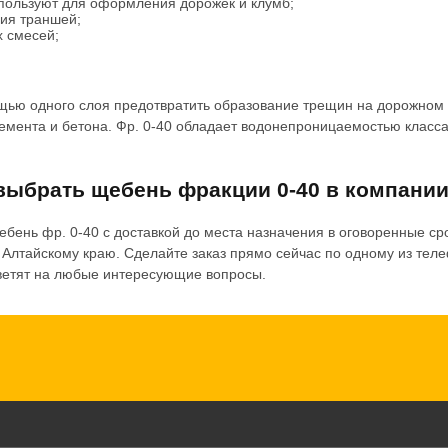
пользуют для оформления дорожек и клумб;
ния траншей;
х смесей;
щью одного слоя предотвратить образование трещин на дорожном п
емента и бетона. Фр. 0-40 обладает водонепроницаемостью класса
выбрать щебень фракции 0-40 в компани
ебень фр. 0-40 с доставкой до места назначения в оговоренные ср
Алтайскому краю. Сделайте заказ прямо сейчас по одному из телеф
ответят на любые интересующие вопросы.