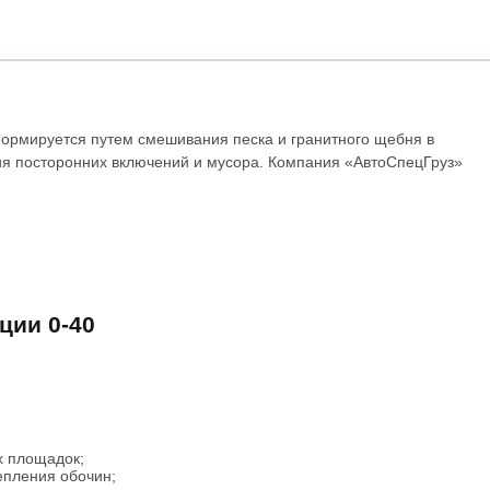
формируется путем смешивания песка и гранитного щебня в
ия посторонних включений и мусора. Компания «АвтоСпецГруз»
ции 0-40
х площадок;
епления обочин;