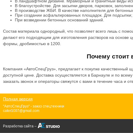
В ландшафтном дизайне. Мраморный и гранитный виды ис
В благоустройстве. Для засыпки дворов, парковок, заполне
В производстве ЖБИ. В качестве наполнителя для бетонны
При создании асфальтированных площадок. Для подсыпки;
При возведении бетонных оснований зданий.
Состав материала однородный, что позволяет всего лишь с помо
делают его подходящим для изготовления растворов на основе ц
формы, дробимостью в 1200.
Почему стоит 
Компания «АвтоСпецГруз», предлагает к покупке качественный щ
доступной цене. Доставка осуществляется в Барнауле и по всему 
заказать звонок и операторы свяжутся с вами в течение часа и 
Полная версия
"АвтоСпецГруз" - заказ спецтехники
cater1007@gmail.com
Разработка сайта –