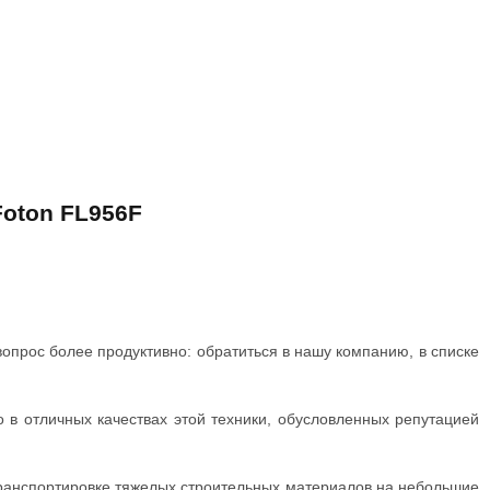
Foton FL956F
опрос более продуктивно: обратиться в нашу компанию, в списке
о в отличных качествах этой техники, обусловленных репутацией
 транспортировке тяжелых строительных материалов на небольшие