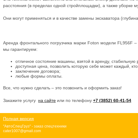
расстояния (в пределах одной стройплощадки), а также уборке м
Они могут применяться и в качестве замены экскаватора (глубина
Аренда фронтального погрузчика марки Foton модели FL956F – 
мы гарантируем:
отличное состояние машины, взятой в аренду, стабильную р
доступная цена, позволить которую себе может каждый, кто
заключение договора;
любые формы оплаты.
Все, что нужно сделать – это позвонит
ь и оформить заказ!
Закажите услугу
на сайте
или по телефону
+7 (3852) 60-41-54
Полная версия
"АвтоСпецГруз" - заказ спецтехники
cater1007@gmail.com