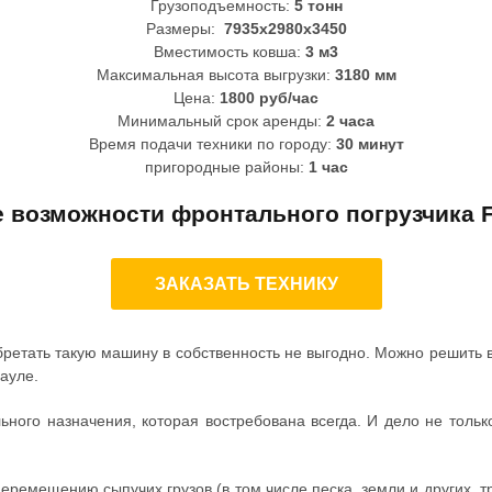
Грузоподъемность:
5 тонн
Размеры:
7935х2980х3450
Вместимость ковша:
3 м3
Максимальная высота выгрузки:
3180 мм
Цена:
1800 руб/час
Минимальный срок аренды:
2 часа
Время подачи техники по городу:
30 минут
пригородные районы:
1 час
 возможности фронтального погрузчика 
ЗАКАЗАТЬ ТЕХНИКУ
ретать такую машину в собственность не выгодно. Можно решить в
науле.
ного назначения, которая востребована всегда. И дело не тольк
перемещению сыпучих грузов (в том числе песка, земли и других,