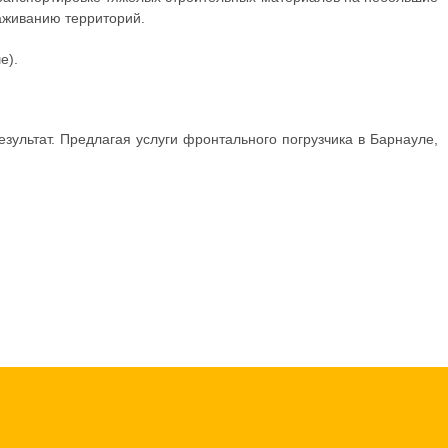
раживанию территорий.
е).
зультат. Предлагая
услуги фронтального погрузчика в Барнауле,