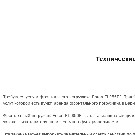
Технические
Требуются услуги фронтального погрузчика Foton FL956F? Приоб
услуг которой есть пункт: аренда фронтального погрузчика в Бар
Фронтальный погрузчик Foton FL 956F – эта та машина специаль
завода – изготовителя, но и в ее многофункциональности.
Эта техника может выполнять значительный спектр действий по 