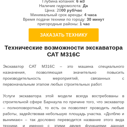
Глубина копания:
6 м3
Наличие гидромолота:
Да
Цена:
 20
00 руб/час
Минимальный срок аренды:
4 часа
Время подачи техники по городу:
30 минут
пригородные районы:
1 час
ЗАКАЗАТЬ ТЕХНИКУ
Технические возможности экскаватора
САТ М316С
Экскаватор САТ М316С – это машина специального
назначения, позволяющая значительно повысить
производительность мероприятий, связанных с
первоначальным этапом любых строительных работ.
Услуги экскаватора
этой модели всегда востребованы в
строительной сфере Барнаула по причине того, что экскаватор
– полноповоротный, то есть он позволяет проводить любые
работы, задействовав небольшую площадь участка. «Долблю и
вынимаю» – так дословно переводится название этого вида
техники, и именно с этими двумя функциями данная